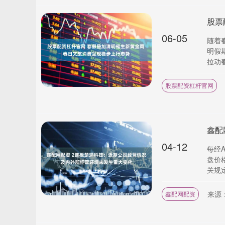
06-05
随着
明假
拉动春
股票配资杠杆官网
04-12
每经
盘价
关规定
来源
鑫配网配资