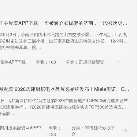
华生证券配资APP下载 一个被蒋介石抛弃的济南，一段被历史低估的“五三惨案”
28年5月3日，济南经四路小纬六路的山东交涉公署。 上午8点，江西九
蔡公时走进这栋三层小楼，出任南京政府山东特派交涉员。 12小时
将被割去耳鼻、挖....
策略APP下载
查看：100
分类：正规期货配资
创和融配资 2026房建厨房电器类首选品牌发布！Miele美诺、GAGGENAU嘉格纳、博世、伊莱克斯、Fisher&Paykel外资品牌入围
8日，以“新深耕时代”为主题的2026中国房地产TOP500研究成果发布
北京隆重举行，《2026房建供应链企业综合实力TOP500首选供应商
品牌....
四川股票配资网APP下
分类：20倍杠杆炒股平
查看：
台
123