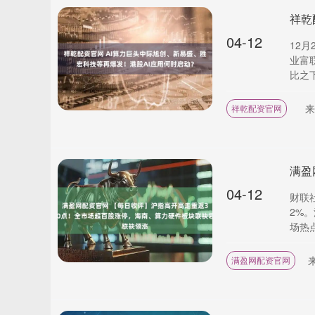
04-12
12
业富
比之下
来
祥乾配资官网
04-12
财联
2%
场热点
满盈网配资官网