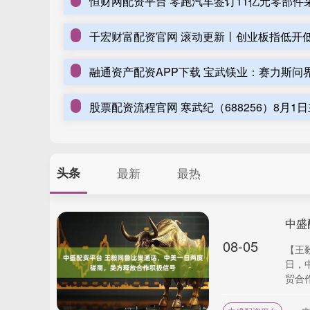
恒财网配资平台 零跑汽车签订11亿元零部件
头条
最新
最热
08-05
【王
日，
贸合作