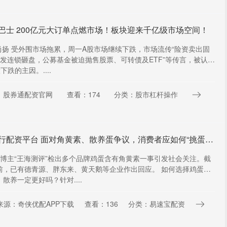
巴士 200亿元大订单点燃市场！板块迎来千亿级市场空间！
| 尚扬 受外围市场拖累，周一A股市场继续下跌，市场流传“险资卖出固
引发连锁砸盘，公募基金被迫抛售股票、可转债及ETF”等传言，被认为
下跌的主因。....
：股券通配资官网
查看：174
分类：股市杠杆操作
恒瑞行配资平台 面对角黄素、散养蛋争议，消费者应如何“挑蛋”？
，博主“王海测评”检出多个品牌鸡蛋含有角黄素一事引发社会关注。截
前，已有德青源、胖东来、黄天鹅等企业作出回应。 如何选择鸡蛋？
散养一定更好吗？针对....
来源：奇侠优配APP下载
查看：136
分类：易速宝配资