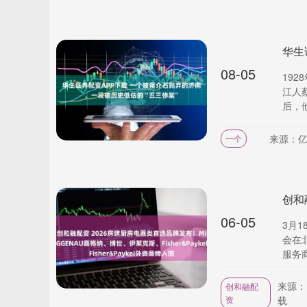
08-05
19
江人
后，他
来源：亿
一个
06-05
3月1
会在
服务商
来源：
创和融配
资
载