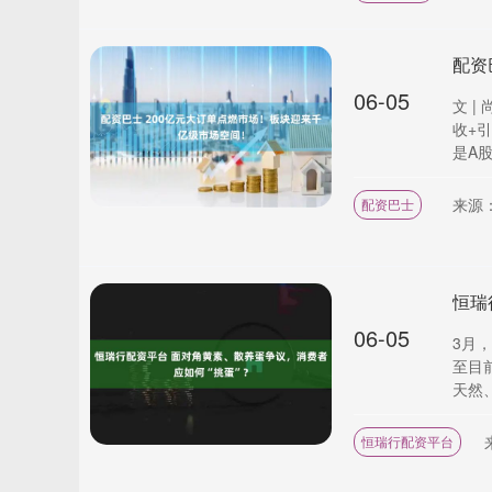
配资
06-05
文 
收+
是A股
来源
配资巴士
06-05
3月
至目
天然、
恒瑞行配资平台