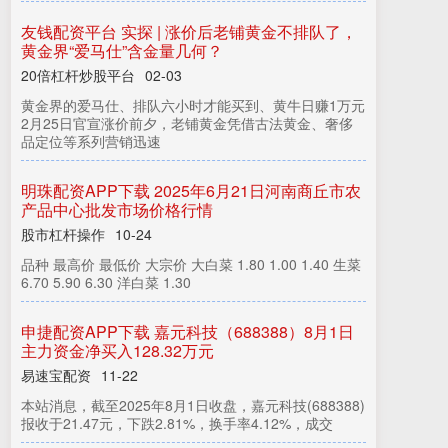
友钱配资平台 实探 | 涨价后老铺黄金不排队了，
黄金界“爱马仕”含金量几何？
20倍杠杆炒股平台
02-03
黄金界的爱马仕、排队六小时才能买到、黄牛日赚1万元
2月25日官宣涨价前夕，老铺黄金凭借古法黄金、奢侈
品定位等系列营销迅速
明珠配资APP下载 2025年6月21日河南商丘市农
产品中心批发市场价格行情
股市杠杆操作
10-24
品种 最高价 最低价 大宗价 大白菜 1.80 1.00 1.40 生菜
6.70 5.90 6.30 洋白菜 1.30
申捷配资APP下载 嘉元科技（688388）8月1日
主力资金净买入128.32万元
易速宝配资
11-22
本站消息，截至2025年8月1日收盘，嘉元科技(688388)
报收于21.47元，下跌2.81%，换手率4.12%，成交