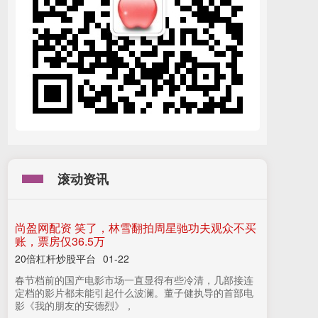
滚动资讯
尚盈网配资 笑了，林雪翻拍周星驰功夫观众不买
账，票房仅36.5万
20倍杠杆炒股平台
01-22
春节档前的国产电影市场一直显得有些冷清，几部接连
定档的影片都未能引起什么波澜。董子健执导的首部电
影《我的朋友的安德烈》，