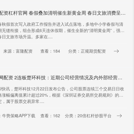
股票配资杠杆官网 春假叠加清明催生新黄金周 春日文旅消费呈现稳步上行态势
春秋假首次写入政府工作报告并进入试点落地，多地中小学春假与清
期无缝衔接，组合形成6天连休假期，催生全新的“清明黄金周”，强力
日文旅市场升温。多家在....
来源：富隆配资
查看：184
分类：正规期货配资
鑫配网配资 2连板楚环科技：近期公司经营情况及内外部经营环境未发生重大变化
AI快讯，楚环科技12月22日发布公告，公司股票连续三个交易日日收
格涨幅偏离值累计超过20%，根据《深圳证券交易所交易规则》的有
，属于股票交易异常....
：牛势策略APP下载
查看：162
分类：20倍杠杆炒股平台