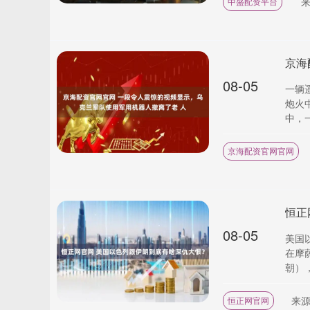
中盛配资平台
08-05
一辆
炮火
中，一
京海配资官网官网
恒正
08-05
美国
在摩
朝），
来
恒正网官网