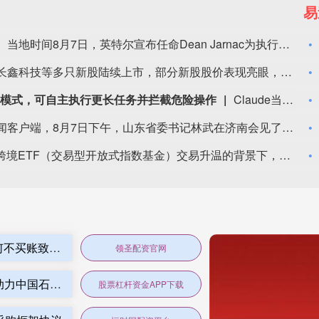
易
当地时间8月7日，英特尔宣布任命Dean Jarnac为执行副总裁兼首席销售官，负责领导公司的全球销售组织，推动客户关系建设及产品市场拓展，覆盖客户端、数据中心、人工智能、网络及ASIC等业务领域。作为此次管理层调整的一部分，英特尔现任首席营收官Greg Ernst将在任职27年后离开公司。
近期，长鑫科技等多只新股陆续上市，部分新股股价表现亮眼，市场关注度持续走高。在此背景下，多家理财子公司加码打新赛道，打新策略理财产品密集发行。不少银行也在销售渠道加大推介力度，将打新作为产品营销的重要卖点。受访专家表示，当前银行积极布局打新理财产品，是制度优化、低利率市场环境与新股赚钱效应三重因素共振的结果。传统固收类资产收益持续承压，新股带来的收益机会为理财产品创造了获取超额收益的来源，银行将其作为丰富产品矩阵、留存客户资金的重要手段。不过，投资者仍需理性看待打新理财产品蕴含的各类风险。（证券日报）
启用自动模式，可自主执行更长任务并拦截危险操作
Claude当地时间8月7日宣布，编程工具Claude Code将于8月14日起在Pro、Max和Team套餐中默认启用自动模式，以支持更长时间的自主任务运行，并通过自动安全检测减少危险操作。此前，用户需要手动确认工具调用，自动模式则通过分类器实时评估每次工具调用，拦截可能造成不可逆、破坏性或越权操作的行为。Claude表示，内部测试、第三方安全测试及实际使用数据表明，自动模式在安全性方面优于传统人工审核。公司称，Adobe、Nuro、Gusto等企业团队已在生产环境中采用Auto模式。Claude称，自动模式目前仍将在Claude Enterprise、Claude API等企业服务中保持可选状态，未来几个月将逐步推广为默认设置。
据大众新闻客户端，8月7日下午，山东省委书记林武在济南会见了国家电投集团董事长、党组书记刘明胜一行。林武、刘明胜分别介绍了山东省、国家电投集团发展情况，围绕加快核能产业发展、探索核电直连算力发展路径、优化海上风电布局、推进新能源装备产业发展等交换了意见，表示将在良好合作的基础上，持续深化务实合作，加快重大项目谋划建设，推动更多优质资源在山东聚集，促进双方合作向更广空间、更深层次迈进。会见后，山东省人民政府与国家电投集团签署战略合作协议。根据协议，双方将聚焦胶东半岛核能开发、海陆风光基地建设、能源科技创新等加大合作力度，加快推动山东能源绿色低碳转型，助力经济社会高质量发展。
在跨境ETF（交易型开放式指数基金）交易升温的背景下，部分产品二级市场交易价格较IOPV（基金份额参考净值）出现较大幅度溢价。8月7日，多家公募机构发布公告，提示旗下跨境ETF溢价风险并实施临时停牌，包括纳指科技ETF景顺、中韩半导体ETF华泰柏瑞等产品。Wind数据显示，截至8月7日，共有20只跨境ETF的IOPV溢价率超过5%，其中11只产品溢价率超过10%，最高达24.69%。多家基金公司提醒投资者，应密切关注二级市场交易价格溢价风险，审慎作出投资决策。（证券日报）
领圣配资官网 古驰新创意总监确定，市场为何不买账致母公司股价大跌？
领圣配资官网
股票杠杆资金APP下载 首战告捷！石化机械助力中国石化中东首个钻井大包项目高效完钻
股票杠杆资金APP下载