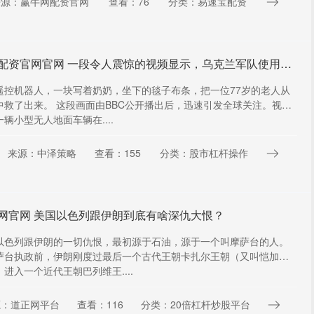
来源：赢牛网配资官网
查看：76
分类：易速宝配资
京海配资官网官网 一段令人震惊的视频显示，乌克兰军队使用军用机器人撤离了老 人
遥控机器人，一块写着奶奶，坐下的毯子布条，把一位77岁的老人从
中救了出来。 这段画面由BBC公开播出后，迅速引发全球关注。视频
辆小型无人地面车辆在....
来源：中泽策略
查看：155
分类：股市杠杆操作
网官网 美国以色列跟伊朗到底有啥深仇大恨？
以色列跟伊朗的一切仇恨，最初源于石油，源于一个叫摩萨台的人。
萨台执政前，伊朗刚度过最后一个古代王朝卡扎尔王朝（又叫恺加王
进入一个近代王朝巴列维王....
源：道正网平台
查看：116
分类：20倍杠杆炒股平台