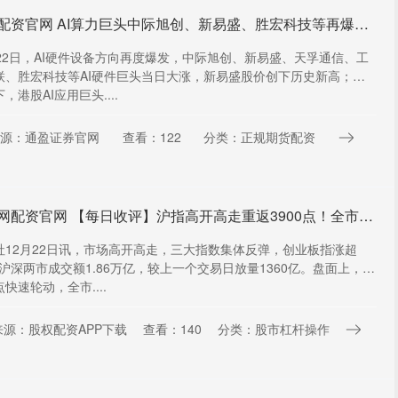
祥乾配资官网 AI算力巨头中际旭创、新易盛、胜宏科技等再爆发！港股AI应用何时启动？
月22日，AI硬件设备方向再度爆发，中际旭创、新易盛、天孚通信、工
联、胜宏科技等AI硬件巨头当日大涨，新易盛股价创下历史新高；相
，港股AI应用巨头....
源：通盈证券官网
查看：122
分类：正规期货配资
满盈网配资官网 【每日收评】沪指高开高走重返3900点！全市场超百股涨停，海南、算力硬件板块联袂领涨
社12月22日讯，市场高开高走，三大指数集体反弹，创业板指涨超
。沪深两市成交额1.86万亿，较上一个交易日放量1360亿。盘面上，市
快速轮动，全市....
来源：股权配资APP下载
查看：140
分类：股市杠杆操作